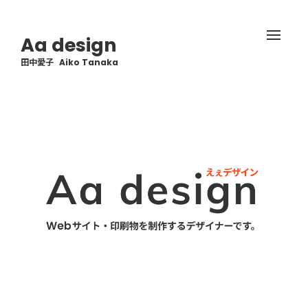
Aa
design
田中愛子
Aiko Tanaka